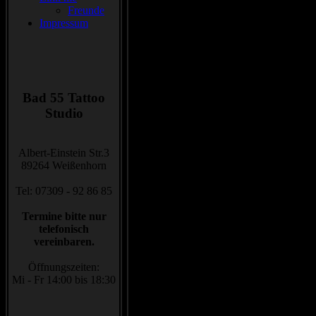
</a>
Freunde
Impressum
Banner 171 x 50
Bad 55 Tattoo
<a href="http://www.bad55-syndicate.d
Studio
syndicate.de/images/stories/banner/ban
</a>
Albert-Einstein Str.3
89264 Weißenhorn
Banner 103 x 30
Tel: 07309 - 92 86 85
Termine bitte nur
<a href="http://www.bad55-syndicate.d
telefonisch
syndicate.de/images/stories/banner/ban
vereinbaren.
</a>
Öffnungszeiten:
Mi - Fr 14:00 bis 18:30