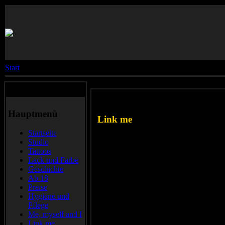
Start
Link me
Hauptmenü
Link me
Startseite
Hier bekommt ihr den Quellcode für me
Studio
Tattoos
Ich bin für jeden Banner und oder L
Lack und Farbe
Geschichte
Ab 18
Preise
Banner 240 x 70
Hygiene und
Pflege
<a href="http://www.bad55-syndicate.
Me, myself and I
syndicate.de/images/stories/banner/ban
Link me